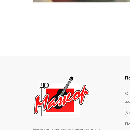
П
Оп
до
До
По
Магазин музичних інструментів
з