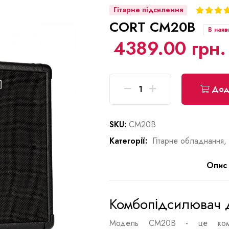
Гітарне підсилення
CORT CM20B
В наяв
4389.00 грн.
Дода
SKU:
CM20B
Категорії:
Гітарне обладнання,
Опис
Комбопідсилювач д
Модель CM20B - це компак