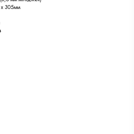
0 x 305мм
я
в