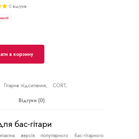
0 відгуків
ності
ти в корзину
Гітарне підсилення,
CORT,
Відгуки (0)
ля бас-гітари
тна версія популярного бас-гітарного