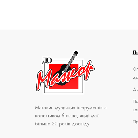
П
Оп
до
До
По
Магазин музичних інструментів
з
ко
колективом більше, який має
Пр
більше 20 років досвіду