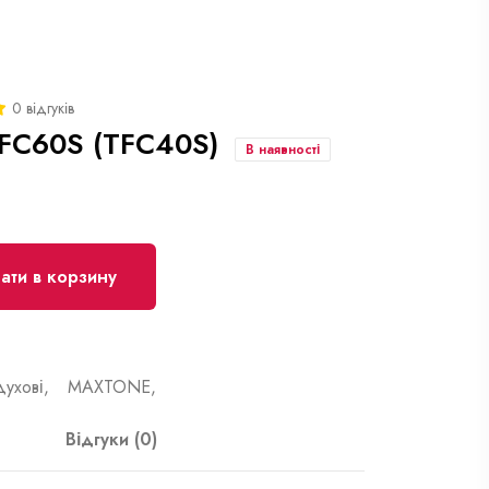
0 відгуків
FC60S (TFC40S)
В наявності
ти в корзину
духові,
MAXTONE,
Відгуки (0)