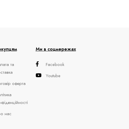
окупцям
Ми в соцмережах
лата та
Facebook
ставка
Youtube
говір оферта
літика
нфіденційності
о нас