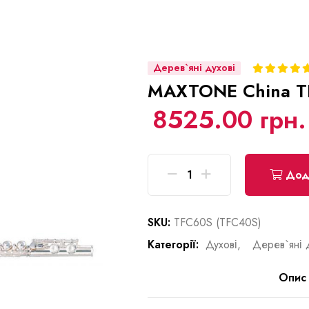
Дерев`яні духові
MAXTONE China T
8525.00 грн.
Дода
SKU:
TFC60S (TFC40S)
Категорії:
Духові,
Дерев`яні 
Опис