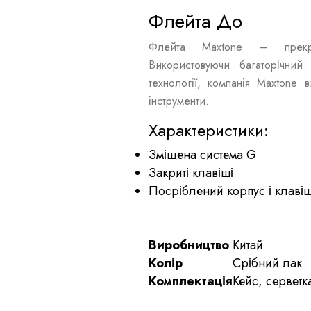
Флейта До
Флейта Maxtone – прекрас
Використовуючи багаторічний 
технології, компанія Maxtone 
інструменти.
Характеристики:
Зміщена система G
Закриті клавіші
Посріблений корпус і клавіш
Виробництво
Китай
Колір
Срібний лак
Комплектація
Кейс, серветк