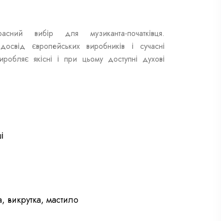
ний вибір для музиканта-початківця.
досвід європейських виробників і сучасні
виробляє якісні і при цьому доступні духові
і
а, викрутка, мастило